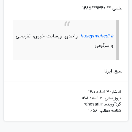
علمی ** 9340**1485
huseynvahedi.ir
: واحدی: وبسایت خبری، تفریحی
و سرگرمی
منبع: ایرنا
انتشار:
3 اسفند 1401
بروزرسانی:
3 اسفند 1401
گردآورنده:
rahesari.ir
شناسه مطلب: 2658