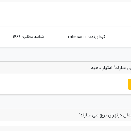
گردآورنده:
rahesari.ir
شناسه مطلب: 1469
 سازند" امتیاز دهید
مان درتهران برج می سازند"