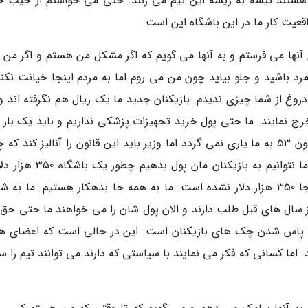
ستند تیشه به ریشه این تیم می زنند. حتی می خواستم از جیب خ
واقعیت کار ما در این باشگاه این است.
آنها می فرستم و به آنها می گویم که اگر مشکل من هستم و اگر من ب
مرد باشید و جلو بیاید چون من می روم اما به مردم اینجا خیانت نکنی
ز دروغ از شما چیزی ندیدم. بازیکنان جدید ما یک ریال هم نگرفته اند 
 خرج نمایند. ما حتی پول خرید تجهیزات پزشکی نداریم و باید یک بار 
همواره این مسائل حل گردد. می گویند بر طبق قانون 53 به ما یاری نمی گردد اما وزیر باید این قانون را آنالیز کند 
می گردد باشگاه های دیگر پول میلیاردی بگیرند اما نتوانیم به بازیکنان مان پو
بازیکنش می دهد اما ما کل هزینه هایمان تا اینجا 350 هزار دلار نشده است. ما به همه جا بدهکار هستیم. ما 
ز سال های قبل طلب دارند و الان پول شان را می خواهند ما حتی حق آ
طرف دیگر تا 10 روز آینده موعد پاس شدن چک های بازیکنان است. این در حالی است که اعضای
. اما کسانی که فکر می نمایند با سیاستی که دارند می توانند تیم را 