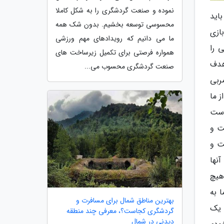
نموده و صنعت گردشگری را به شکل کاملا
اید
محسوسی توسعه بخشیم. بدون شک همه
ازی
ما می دانیم که رویدادهای مهم ورزشی
 را
همواره فرصتی برای تکمیل زیرساخت های
هدف
صنعت گردشگری محسوب می...
ربی
ز ما
دست
ت و
ت و
نها
هیچ
 به
بهترین مناطق شمال برای مسافرت و
ن یک
گردشگری کجاست؟، معرفی چند منطقه
دیدنی در شمال