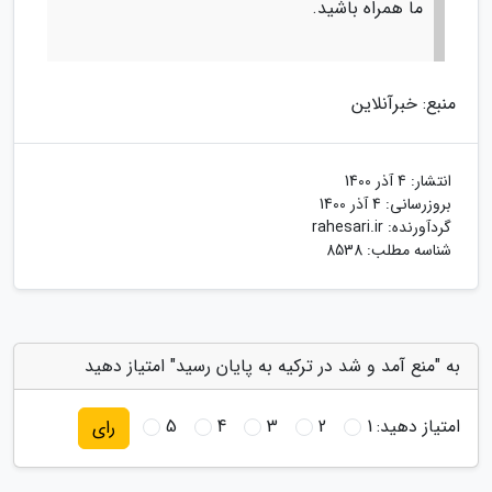
ما همراه باشید.
منبع: خبرآنلاین
انتشار:
4 آذر 1400
بروزرسانی:
4 آذر 1400
گردآورنده:
rahesari.ir
شناسه مطلب: 8538
به "منع آمد و شد در ترکیه به پایان رسید" امتیاز دهید
امتیاز دهید:
1
2
3
4
5
رای