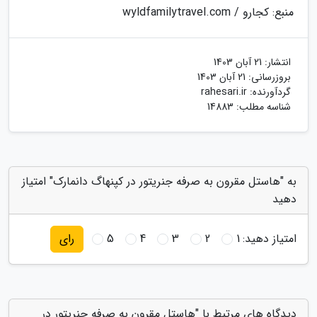
منبع: کجارو / wyldfamilytravel.com
انتشار:
21 آبان 1403
بروزرسانی:
21 آبان 1403
گردآورنده:
rahesari.ir
شناسه مطلب: 14883
به "هاستل مقرون به صرفه جنریتور در کپنهاگ دانمارک" امتیاز
دهید
امتیاز دهید:
1
2
3
4
5
رای
دیدگاه های مرتبط با "هاستل مقرون به صرفه جنریتور در