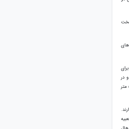
تخت
های
رای
 در
هال آن دو عدد تخت یک نفره قرار گرفته است. از این سوئیت ها تا ساحل دریا حدود 150 متر و تا لابی هتل حدود 50 متر
ند.
تعبیه
، هال