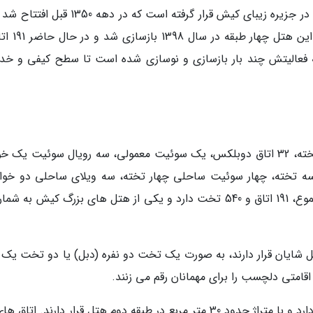
هتل شایان در زمینی به مساحت 56 هزار متر مربع در جزیره زیبای کیش قرار گرفته است که در دهه
سال 1388 به جمع گروه هتل های پارس پیوست. ا
فعالیتش چند بار بازسازی و نوسازی شده است تا سطح کیفی و خد
هتل شایان دارای 83 اتاق دو تخته، 27 اتاق سه تخته، 32 اتاق دوبلکس، یک سوئیت معمولی، سه رویال سوئیت یک
ته، 15 سوئیت ساحلی سه تخته، چهار سوئیت ساحلی چهار تخته، سه ویلای ساحلی دو خوا
چهار رویال سوئیت دو خوابه است. این هتل درمجموع، 191 اتاق و 540 تخت دارد و یکی از هتل های بزرگ کیش به
 شایان قرار دارند، به صورت یک تخت دو نفره (دبل) یا دو تخت یک ن
 اقامتی دلچسب را برای مهمانان رقم می زنند.
اتاق های دو تخته لوکس، منظره زیبایی رو به باغ دارد و با متراژ حدود 30 متر مربع در طبقه دوم هتل قرار دارند. ا