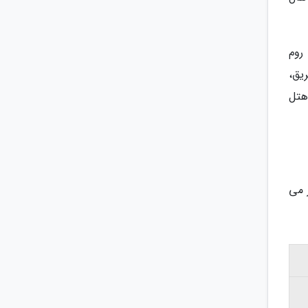
روم
یق،
هتل
هتل از 7,000,000 تومان آغاز می