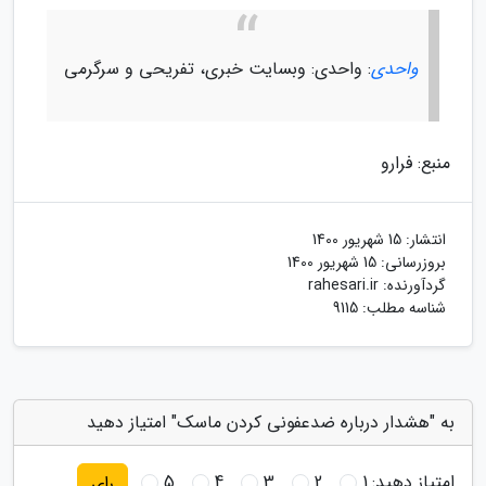
واحدی
: واحدی: وبسایت خبری، تفریحی و سرگرمی
منبع: فرارو
انتشار:
15 شهریور 1400
بروزرسانی:
15 شهریور 1400
گردآورنده:
rahesari.ir
شناسه مطلب: 9115
به "هشدار درباره ضدعفونی کردن ماسک" امتیاز دهید
امتیاز دهید:
1
2
3
4
5
رای