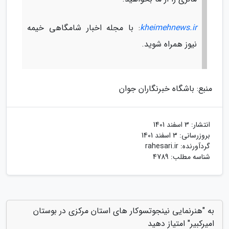
kheimehnews.ir
: با مجله اخبار شامگاهی خیمه
نیوز همراه شوید.
منبع: باشگاه خبرنگاران جوان
انتشار:
3 اسفند 1401
بروزرسانی:
3 اسفند 1401
گردآورنده:
rahesari.ir
شناسه مطلب: 4789
به "هنرنمایی نینجوتسوکار های استان مرکزی در بوستان
امیرکبیر" امتیاز دهید