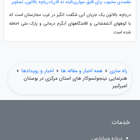
مقصدی محبوب برای قایق سواری،البته نه الان!؛دریاچه بالاتون، تصاویر
دریاچه بالاتون یک جریان آبی شگفت انگیز در غرب مجارستان است که
با کوههای آتشفشانی و اقامتگاههای آبگرم درمانی و پارک ملی احاطه
شده است.
راه ساری
»
همه اخبار و مقاله ها
»
اخبار و رویدادها
»
هنرنمایی نینجوتسوکار های استان مرکزی در بوستان
امیرکبیر
خدمات
درباره ویراپارس