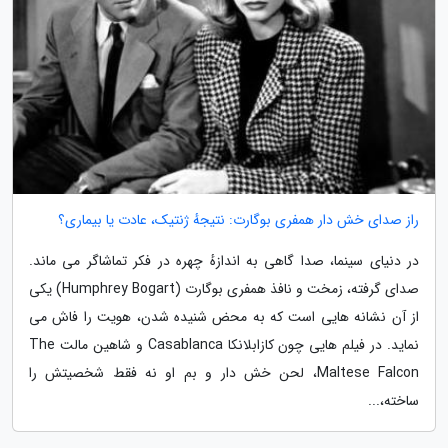
راز صدای خش دار همفری بوگارت: نتیجهٔ ژنتیک، عادت یا بیماری؟
در دنیای سینما، صدا گاهی به اندازهٔ چهره در فکر تماشاگر می ماند.
صدای گرفته، زمخت و نافذ همفری بوگارت (Humphrey Bogart) یکی
از آن نشانه هایی است که به محض شنیده شدن، هویت را فاش می
نماید. در فیلم هایی چون کازابلانکا Casablanca و شاهین مالت The
Maltese Falcon، لحن خش دار و بم او نه فقط شخصیتش را
ساخته،...