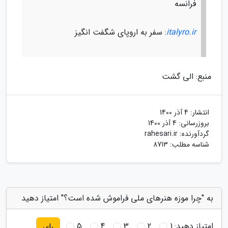
فرانسه
italyro.ir
: سفر به اروپای شگفت انگیز
منبع: الی گشت
انتشار:
4 آذر 1400
بروزرسانی:
4 آذر 1400
گردآورنده:
rahesari.ir
شناسه مطلب: 8713
به "چرا موزه هنرهای ملی فراموش شده است؟" امتیاز دهید
امتیاز دهید:
1
2
3
4
5
رای