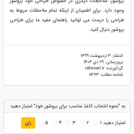
بروشور، ملاحظات دیگری در خصوص طراحی خود بروشور
وجود دارد. برای اطمینان از اینکه تمام ملاحظات مربوط به
طراحی را درست می توانید راهنمای مفید ما برای طراحی
بروشور دنبال کنید.
انتشار:
3 اردیبهشت 1399
بروزرسانی:
29 دی 1403
گردآورنده:
rahesari.ir
شناسه مطلب: 8473
به "نحوه انتخاب کاغذ مناسب برای بروشور خود" امتیاز دهید
امتیاز دهید:
1
2
3
4
5
رای