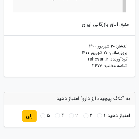
منبع: اتاق بازرگانی ایران
انتشار:
20 شهریور 1400
بروزرسانی:
20 شهریور 1400
گردآورنده:
rahesari.ir
شناسه مطلب: 11473
به "کلاف پیچیده ارز دارو" امتیاز دهید
امتیاز دهید:
1
2
3
4
5
رای