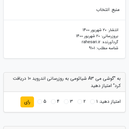
منبع: انتخاب
انتشار:
20 شهریور 1400
بروزرسانی:
20 شهریور 1400
گردآورنده:
rahesari.ir
شناسه مطلب: 9101
به "گوشی می A3 شیائومی به روزرسانی اندروید 10 دریافت
کرد" امتیاز دهید
امتیاز دهید:
1
2
3
4
5
رای