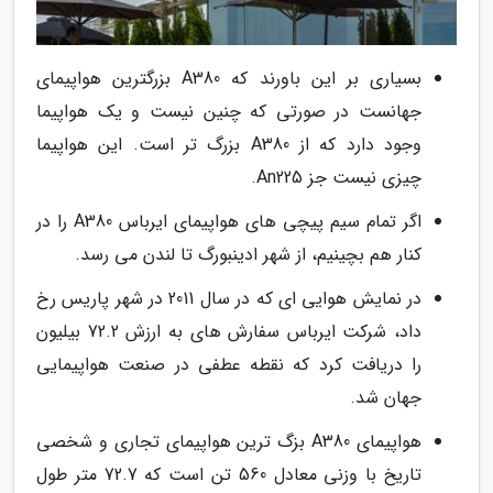
بسیاری بر این باورند که A380 بزرگترین هواپیمای
جهانست در صورتی که چنین نیست و یک هواپیما
وجود دارد که از A380 بزرگ تر است. این هواپیما
چیزی نیست جز An225.
اگر تمام سیم پیچی های هواپیمای ایرباس A380 را در
کنار هم بچینیم، از شهر ادینبورگ تا لندن می رسد.
در نمایش هوایی ای که در سال 2011 در شهر پاریس رخ
داد، شرکت ایرباس سفارش های به ارزش 72.2 بیلیون
را دریافت کرد که نقطه عطفی در صنعت هواپیمایی
جهان شد.
هواپیمای A380 بزگ ترین هواپیمای تجاری و شخصی
تاریخ با وزنی معادل 560 تن است که 72.7 متر طول