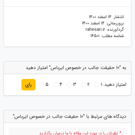
انتشار:
14 اسفند 1400
بروزرسانی:
14 اسفند 1400
گردآورنده:
rahesari.ir
شناسه مطلب: 14501
به "10 حقیقت جالب در خصوص ایرباس" امتیاز دهید
امتیاز دهید:
1
2
3
4
5
رای
دیدگاه های مرتبط با "10 حقیقت جالب در خصوص ایرباس"
* نظرتان را در مورد این مقاله با ما درمیان بگذارید