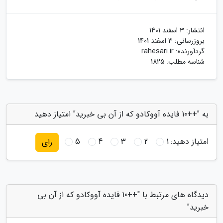
انتشار:
3 اسفند 1401
بروزرسانی:
3 اسفند 1401
گردآورنده:
rahesari.ir
شناسه مطلب: 1825
به "++10 فایده آووکادو که از آن بی خبرید" امتیاز دهید
امتیاز دهید:
1
2
3
4
5
رای
دیدگاه های مرتبط با "++10 فایده آووکادو که از آن بی
خبرید"