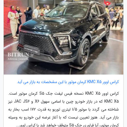
کراس اوور KMC X5 کرمان موتور با این مشخصات به بازار می آید
کراس اوور KMC X5 نسخه فیس لیفت جک S5 کرمان موتور است.
KMC X5 که در بازار خودرو چین با اسامی سهول X6 و JAC JS6 نیز
شناخته می گردد با موتور 1/5 لیتری توربو به قدرت 172 اسب بخار به
بازار می آید. هنوز تعیین نیست که با آغاز عرضه این خودرو به وسیله
کرمان موتور، آیا فراوری جک S5 متوقف خواهد شد یا کراس اوور...