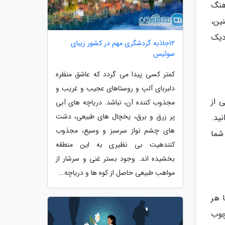
هنگ
ین،
دیک
12جاذبه گردشگری مهم در کشور زیبای
سوئیس
کمتر کسی پیدا می گردد که عاشق منظره
دلبربای آلپ و روستاهای عجیب و غریب و
 از
مجذوب کننده آن، نباشد. دریاچه های آبی
پر زرق و برق، یخچال های طبیعی، دشت
ید.
های چشم نواز سرسبز و وسیع، مجذوب
شما
کنندهیت بی نظیری به این منطقه
بخشیده اند. وجود بستر غنی و سرشار از
مواهب طبیعی حاصل از کوه ها و دریاچه...
 هر
چوب