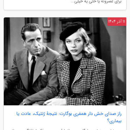
برای عصرونه یا حتی یه خیلی...
11 آذر 1404
راز صدای خش دار همفری بوگارت: نتیجهٔ ژنتیک، عادت یا
بیماری؟