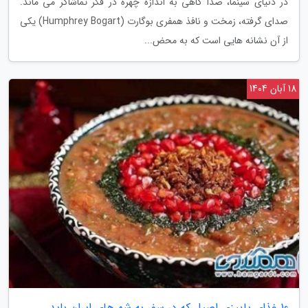
در دنیای سینما، صدا گاهی به اندازهٔ چهره در فکر تماشاگر می ماند.
صدای گرفته، زمخت و نافذ همفری بوگارت (Humphrey Bogart) یکی
از آن نشانه هایی است که به محض...
18 آبان 1404
10 غذای پاییزی اصیل که در سفر به شهرهای ایران باید