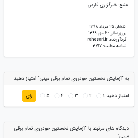
منبع: خبرگزاری فارس
انتشار:
25 مرداد 1398
بروزرسانی:
6 مهر 1399
گردآورنده:
rahesari.ir
شناسه مطلب: 3717
به "آزمایش نخستین خودروی تمام برقی مینی" امتیاز دهید
امتیاز دهید:
1
2
3
4
5
رای
دیدگاه های مرتبط با "آزمایش نخستین خودروی تمام برقی
مینی"