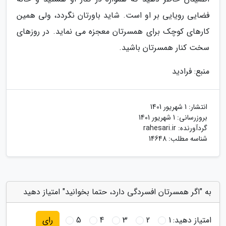
فضایی رویایی بر او است. شاید باورتان نگردد، ولی همین
کارهای کوچک برای همسرتان معجزه می نماید. در روزهای
سخت کنار همسرتان باشید.
منبع: فرادید
انتشار:
1 شهریور 1401
بروزرسانی:
1 شهریور 1401
گردآورنده:
rahesari.ir
شناسه مطلب: 14648
به "اگر همسرتان افسردگی دارد، حتما بخوانید" امتیاز دهید
امتیاز دهید:
1
2
3
4
5
رای