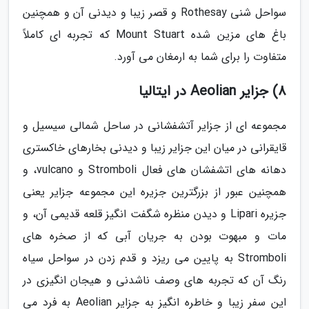
سواحل شنی Rothesay و قصر زیبا و دیدنی آن و همچنین
باغ های مزین شده Mount Stuart که تجربه ای کاملاً
متفاوت را برای شما به ارمغان می آورد.
8) جزایر Aeolian در ایتالیا
مجموعه ای از جزایر آتشفشانی در ساحل شمالی سیسیل و
قایقرانی در میان این جزایر زیبا و دیدنی بخارهای خاکستری
دهانه های اتشفشان های فعال Stromboli و vulcano، و
همچنین عبور از بزرگترین جزیره این مجموعه جزایر یعنی
جزیره Lipari و دیدن منظره شگفت انگیز قلعه قدیمی آن، و
مات و مبهوت بودن به جریان آبی که از صخره های
Stromboli به پایین می ریزد و قدم زدن در سواحل سیاه
رنگ آن که تجربه های وصف ناشدنی و هیجان انگیزی در
این سفر زیبا و خاطره انگیز به جزایر Aeolian به فرد می