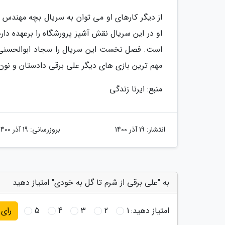
او در این سریال نقش آشپز پرورشگاه را برعهده د
است. فصل نخست این سریال را سجاد ابوالحسنی ن
مهم ترین بازی های دیگر علی برقی دادستان و نو
منبع: ایرنا زندگی
انتشار:
19 آذر 1400
بروزرسانی:
19 آذر 1400
به "علی برقی از شرم تا گل به خودی" امتیاز دهید
امتیاز دهید:
1
2
3
4
5
رای