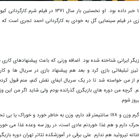
برقی چند روز گذشته خودش از ابتلا شدن به کرونا خبر داده بود. او نخستین بار سال 1371 در فیلم شرم ک
بازی در فیلم سینمایی گل به خودی به کارگردانی احمد تجری است که ه
تپل ترین بازیگر ایرانی شناخته شده بود. اضافه وزنی که باعث پیشنهادهای کاری ب
د. سنگین وزن ترین بازیگر اما در بیش از 200 تیزر تبلیغاتی بازی کرد و بعد هم پیشنهاد بازی در سریال ها و 
نم از من خواسته شد تا در یک سریال ایفای نقش کنم، منم قبول کردم 
 گرچه من دوره های بازیگری گذرانده بودم ولی شاید اگر من این وزن
روز شوم.
او خودش در مورد چاقی اش گفته بود: من 145 کیلوگرم وزن و 178 سانتیمتر قد دارم، وزن به خاطر خورد و خوراک یا 
 تحرک دارم و هم غذا خوردنم عادی است، در روز سه وعده غذا می خورم
 تیروئید هم ندارم. علی برقی در آموزشکده تئاتر تهران دوره بازیگری