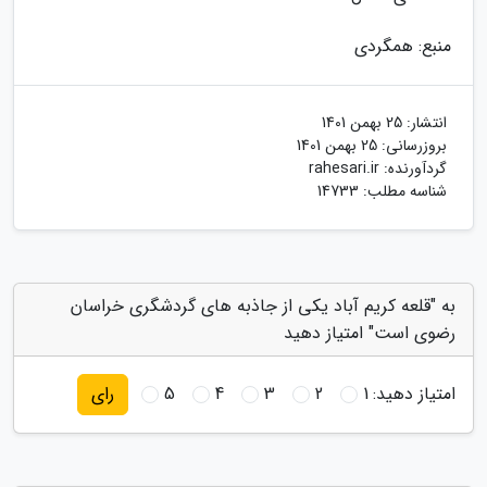
منبع: همگردی
انتشار:
25 بهمن 1401
بروزرسانی:
25 بهمن 1401
گردآورنده:
rahesari.ir
شناسه مطلب: 14733
به "قلعه کریم آباد یکی از جاذبه های گردشگری خراسان
رضوی است" امتیاز دهید
امتیاز دهید:
1
2
3
4
5
رای