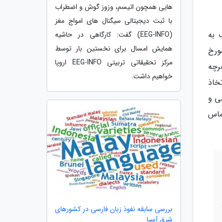
هایی همچون اتیسم، وزوز گوش و اضطراب
با ثبت دیجیتالی سیگنال های امواج مغز
 به
(EEG-INFO) گفت: کارگاهی در حاشیه
همایش امسال برای نخستین بار توسط
و واردکننده تجهیزات پزشکی آمده است: پیرو نامه شماره 104607/664 مورخ
مرکز تحقیقاتی تربیتی EEG-INFO اروپا
هرچه
خواهیم داشت.
خاذ
ی و
ماس
بررسی سابقه نفوذ زبان فارسی در کشورهای
شرق آسیا