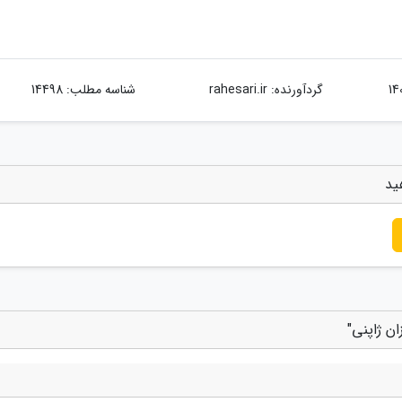
گردآورنده:
rahesari.ir
شناسه مطلب: 14498
ید
ن ژاپنی"