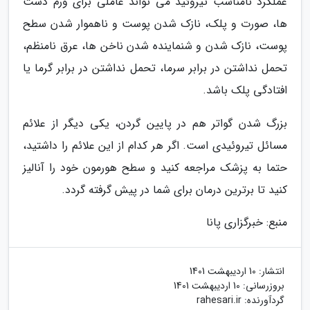
عملکرد نامناسب تیروئید می تواند عاملی برای ورم دست
ها، صورت و پلک، نازک شدن پوست و ناهموار شدن سطح
پوست، نازک شدن و شنماینده شدن ناخن ها، عرق نامنظم،
تحمل نداشتن در برابر سرما، تحمل نداشتن در برابر گرما یا
افتادگی پلک باشد.
بزرگ شدن گواتر هم در پایین گردن، یکی دیگر از علائم
مسائل تیروئیدی است. اگر هر کدام از این علائم را داشتید،
حتما به پزشک مراجعه کنید و سطح هورمون خود را آنالیز
کنید تا برترین درمان برای شما در پیش گرفته گردد.
منبع: خبرگزاری پانا
انتشار:
10 اردیبهشت 1401
بروزرسانی:
10 اردیبهشت 1401
گردآورنده:
rahesari.ir