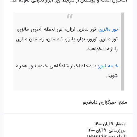
اکسیژن است و پزشکان از شرایط وی ابراز نگرانی نموده اند.
تور مالزی
: تور مالزی ارزان، تور لحظه آخری مالزی،
تور مالزی نوروز، بهار، پاییز، تابستان، زمستان مالزی
را از ما بخواهید.
خیمه نیوز
: با مجله اخبار شامگاهی خیمه نیوز همراه
شوید.
منبع: خبرگزاری دانشجو
انتشار:
9 آبان 1400
بروزرسانی:
9 آبان 1400
گردآورنده:
rahesari.ir