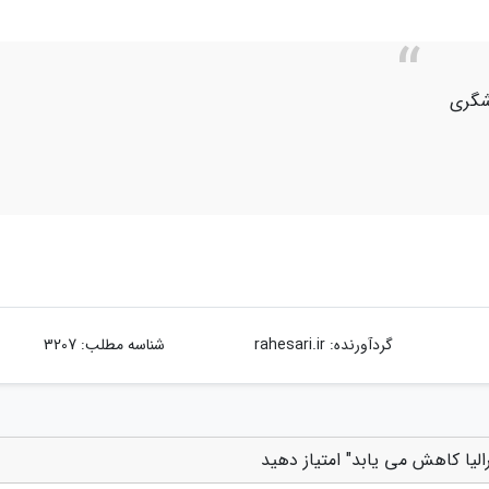
شگری
گردآورنده:
rahesari.ir
شناسه مطلب: 3207
یا کاهش می یابد" امتیاز دهید