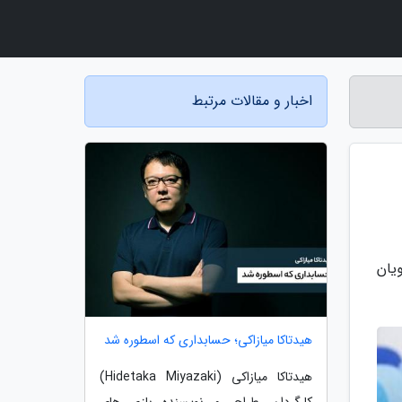
اخبار و مقالات مرتبط
یان
هیدتاکا میازاکی؛ حسابداری که اسطوره شد
هیدتاکا میازاکی (Hidetaka Miyazaki)
کارگردان، طراح، و نویسنده بازی های