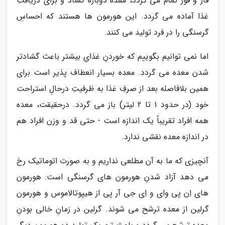
قار و قور تمام می گردد، معده دوباره گشاد و برای دریافتِ
غذا آماده می گردد. این هورمون ها هستند که احساسِ
گرسنگی را در فرد تولید می کنند.
اما نمی توانیم بگوییم که خوردنِ غذایِ بیشتر باعث گشادتر
شدن معده می گردد. معده بسیار انعطاف پذیر است برای
همین بلافاصله بعد از صرفِ غذا به ظرفیتِ درحالِ استراحت
خود (در حدود 1 تا 2 لیتر) باز می گردد. درحقیقت، معده
همه افراد تقریباً یک اندازه است - حتی قد و وزن افراد هم
در اندازه معده نقشی ندارد.
آنچیزی که ما به آن مطلعی نداریم و به صورت اتوماتیک رخ
می دهد آزاد شدنِ هورمون های گرسنگی است: هورمون
های اِن پی وای و اِی جی آر پی از هیپوتالاموس و هورمون
گرلین از معده ترشح می شوند. گرلین در زمانِ خالی بودنِ