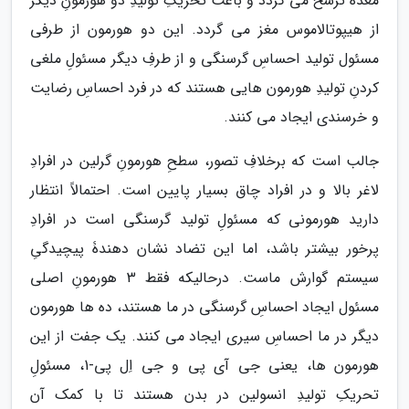
معده ترشح می گردد و باعث تحریکِ تولیدِ دو هورمونِ دیگر
از هیپوتالاموس مغز می گردد. این دو هورمون از طرفی
مسئول تولید احساسِ گرسنگی و از طرفِ دیگر مسئولِ ملغی
کردنِ تولیدِ هورمون هایی هستند که در فرد احساسِ رضایت
و خرسندی ایجاد می کنند.
جالب است که برخلافِ تصور، سطحِ هورمونِ گرلین در افرادِ
لاغر بالا و در افراد چاق بسیار پایین است. احتمالاً انتظار
دارید هورمونی که مسئولِ تولید گرسنگی است در افرادِ
پرخور بیشتر باشد، اما این تضاد نشان دهندۀ پیچیدگیِ
سیستم گوارش ماست. درحالیکه فقط 3 هورمونِ اصلی
مسئول ایجاد احساسِ گرسنگی در ما هستند، ده ها هورمون
دیگر در ما احساسِ سیری ایجاد می کنند. یک جفت از این
هورمون ها، یعنی جی آی پی و جی اِل پی-1، مسئولِ
تحریکِ تولیدِ انسولین در بدن هستند تا با کمک آن