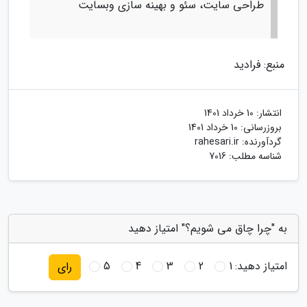
طراحی سایت، سئو و بهینه سازی وبسایت
منبع: فرادید
انتشار:
10 خرداد 1401
بروزرسانی:
10 خرداد 1401
گردآورنده:
rahesari.ir
شناسه مطلب: 7016
به "چرا چاق می شویم؟" امتیاز دهید
امتیاز دهید:
1
2
3
4
5
رای