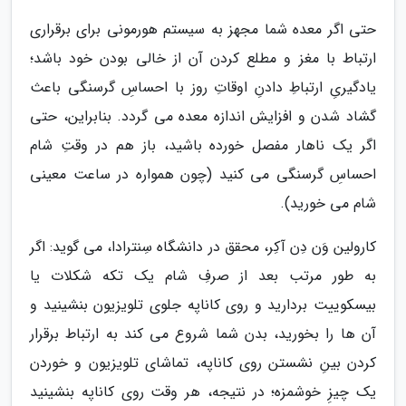
حتی اگر معده شما مجهز به سیستم هورمونی برای برقراری
ارتباط با مغز و مطلع کردن آن از خالی بودن خود باشد؛
یادگیریِ ارتباطِ دادنِ اوقاتِ روز با احساسِ گرسنگی باعث
گشاد شدن و افزایش اندازه معده می گردد. بنابراین، حتی
اگر یک ناهار مفصل خورده باشید، باز هم در وقتِ شام
احساسِ گرسنگی می کنید (چون همواره در ساعت معینی
شام می خورید).
کارولین وَن دِن آکِر، محقق در دانشگاه سِنترادا، می گوید: اگر
به طور مرتب بعد از صرفِ شام یک تکه شکلات یا
بیسکوییت بردارید و روی کاناپه جلوی تلویزیون بنشینید و
آن ها را بخورید، بدن شما شروع می کند به ارتباط برقرار
کردن بینِ نشستن روی کاناپه، تماشای تلویزیون و خوردن
یک چیزِ خوشمزه؛ در نتیجه، هر وقت روی کاناپه بنشینید