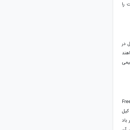
 را
 این حال در
 قرار خواهند
تیمی
ید. در حالی که حالت های Free-For-All
د کیل
باد
Sur وجود دارد که در آن