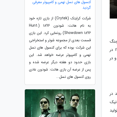
کنسول های نسل نهمی و کامپیوتر معرفی
گردید
شرکت کرایتک (Crytek) از بازی تازه خود
به نام هانت: شودون 1896 (Hunt:
Showdown 1896) رونمایی کرد. این بازی
قسمت بعدی از مجموعه شوتر و استخراجی
جنگ
این شرکت بوده که برای کنسول های نسل
جهانی دوم به نام عملیات کراکن است که ظاهرا می تواند جریان جنگ را تغییر دهد. طبق گفته ها بازی در سال 1944 در
نهمی و کامپیوتر عرضه خواهد شد. این
و در
بازی حدود دو هفته دیگر عرضه شده و
پس از عرضه آن بازی هانت: شودون عادی
روی کنسول های نسل...
 در
نیک
لید