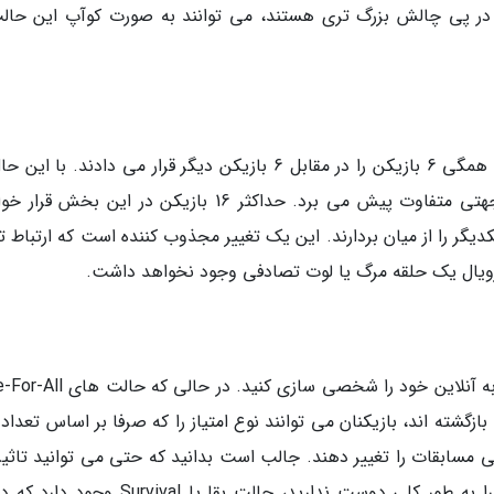
 در پی چالش بزرگ تری هستند، می توانند به صورت کوآپ این حالت
در رابطه با بخش چند نفره آنلاین، بازی های قبلی همگی 6 بازیکن را در مقابل 6 بازیکن دیگر قرار می دادند. با
این نسخه حالت Squad Match همه چیز را در جهتی متفاوت پیش می برد. حداکثر 16 بازیکن در این بخش
دیگر را از میان بردارند. این یک تغییر مجذوب کننده است که ارتباط 
 رویال یک حلقه مرگ یا لوت تصادفی وجود نخواهد داشت.
اگر حالت قبل مورد پسند شما نبود، می توانید تجربه آنلاین خود را شخصی سازی کن
دیگر به این نسخه بازگشته اند، بازیکنان می توانند نوع امتیاز را که صرفا بر اساس تعدا
 مسابقات را تغییر دهند. جالب است بدانید که حتی می توانید تاثیر 
بر شلیک ها را غیر فعال کنید. همچنین اگر PvP را به طور کلی دوست ندارید، حالت بقا یا vival