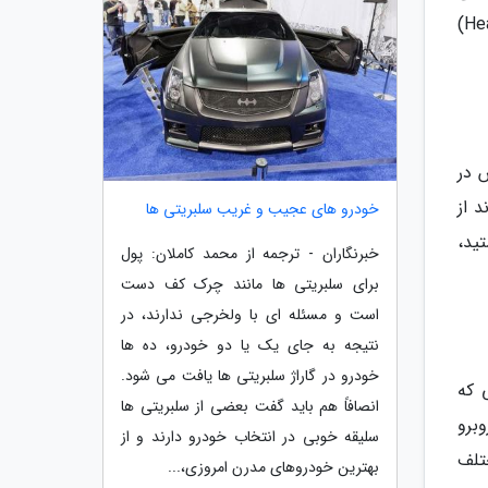
مختلف را با دوست خود به اشتراک بگذارید، به او دستور بدهید یا در صورت لزوم یکدیگر را در هنگام نبرد بازیابی (Heal)
 در
 از
خودرو های عجیب و غریب سلبریتی ها
ید،
خبرنگاران - ترجمه از محمد کاملان: پول
برای سلبریتی ها مانند چرک کف دست
است و مسئله ای با ولخرجی ندارند، در
نتیجه به جای یک یا دو خودرو، ده ها
خودرو در گاراژ سلبریتی ها یافت می شود.
 که
انصافاً هم باید گفت بعضی از سلبریتی ها
برو
سلیقه خوبی در انتخاب خودرو دارند و از
د از تجهیزات مختلف
بهترین خودروهای مدرن امروزی،...