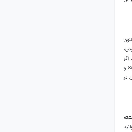
نون
وض،
اگر
کلاس اسنایپر پیش فرض را در نظر نگیریم، چهار کلاس ثانویه مختلف وجود دارد. این کلاس ها Scout ،Medic ،Engineer و
 در
شته
نید