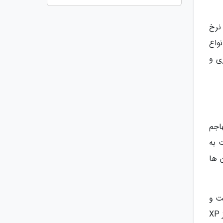
(Power)، سرعت و پویایی (Mobility)، کنترل (Control) و نرخ
نواع
ا را به مخفی کاری و
اجم
 به
 ها
ی شخصیت و
غیره دریافت کنند. مهاجمان همچنین سلاح ها و آیتم های مختلفی را دریافت خواهند کرد، در حالی که طرف مقابل امتیاز XP