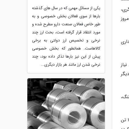
یکی از مسائل مهمی که در سال های گذشته
 سه گری،
بارها از سوی فعالان بخش خصوصی و به
مروز
طور خاص فعالان صنعت دارو مطرح شده و
مورد انتقاد قرار گرفته است، بحث ارز چند
نرخی و تخصیص ارز دولتی به برخی
اری
کالاهاست. همانطور که بخش خصوصی
پیش از این نیز بارها تذکر داده بود، چند
ریال نیاز
نرخی شدن ارز مانند هر بازار دیگری...
یگر
 تنگ،
وی اضافه نمود: از ابتدای سال گذشته تا به امروز بیش از 900 تن جو با قیمت هر کیلوگرم 17 هزار و 500 ریال و بیش از 160 تن