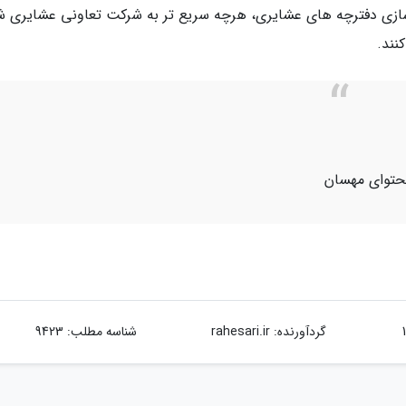
سازی دفترچه های عشایری، هرچه سریع تر به شرکت تعاونی عشایری ش
نند.
محتوای مهسان
گردآورنده:
rahesari.ir
شناسه مطلب: 9423