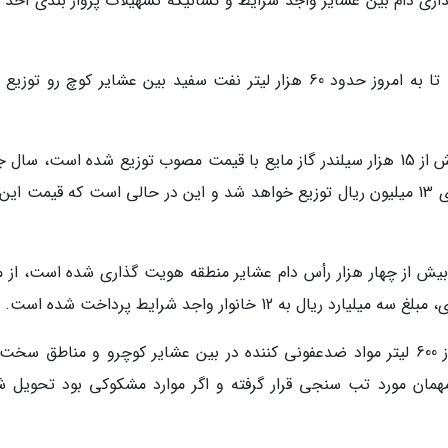
و حدود 40 تن کنسانتره نگهداری دام بین عشایر واجد شرایط و کسانیکه تسهیلات پروار بندی اخذ
یعقوبی یادآور شد: همچنین از ابتدای سال گذشته تا به امروز حدود 60 هزار لیتر نفت سفید بین عشایر کوچ رو 
وی گفت: برای حفظ و صیانت از جنگل و مراتع بیش از 15 هزار سیلندر گاز مایع با قیمت مصوب توزیع شده است، س
بیش از 100 دستگاه پنل خورشیدی با قیمت یارانه ای 13 میلیون ریال توزیع خواهد شد و این در حالی است که قیمت ا
ز بیش از چهار هزار رأس دام عشایر منطقه هویت گذاری شده است، از 
 12 خانوار واجد شرایط پرداخت شده است.
یعقوبی گفت: برای جلوگیری از شیوع کرونا بیش از 600 لیتر مواد ضدعفونی کننده در بین عشایر کوچرو و مناطق س
مان مورد تب سنجی قرار گرفته و اگر موارد مشکوکی بود تحویل ش