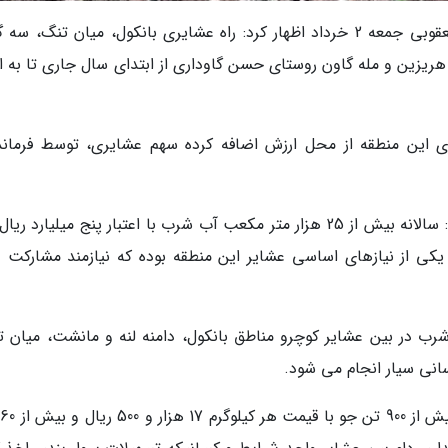
به گزارش خبرنگاران آنلاین به نقل از ابرنا، عادل یعقوبی جمعه 2 خرداد اظهار کرد: راه عشایری بانکول، میان تنگ،
 هریزین و مله گاون روستای حسن گاوداری از ابتدای سال جاری تا به ا
ی این منطقه از محل ارزش اضافه کرده سهم عشایری، توسط فرماند
رییس امور عشایری سیروان، استان ایلام تاکید کرد: سالانه بیش از 25 هزار متر مکعب آب شرب با اعتبار پنج میلیارد 
کی از نیازهای اساسی عشایر این منطقه بوده که نیازمند مشارکت د
وزانه بیش از 70 هزار لیتر آب شرب در بین عشایر کوچرو مناطق بانکول، دامنه لنه و مانشت، میان
سانی سیار انجام می شود.