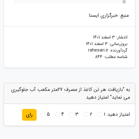
منبع: خبرگزاری ایسنا
انتشار:
3 اسفند 1401
بروزرسانی:
3 اسفند 1401
گردآورنده:
rahesari.ir
شناسه مطلب: 844
به "بازیافت هر تن کاغذ از مصرف 27متر مکعب آب جلوگیری
می نماید" امتیاز دهید
امتیاز دهید:
1
2
3
4
5
رای