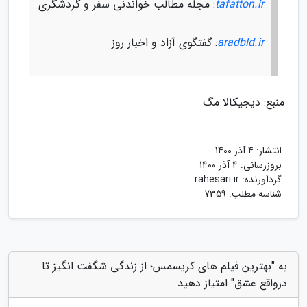
tafatton.ir
: مجله مطالب خواندنی سفر و گردشگری
aradbld.ir
: گفتگوی آزاد و اخبار روز
منبع: دیجیکالا مگ
انتشار:
4 آذر 1400
بروزرسانی:
4 آذر 1400
گردآورنده:
rahesari.ir
شناسه مطلب: 7359
به "بهترین فیلم های کریسمس؛ از زندگی شگفت انگیز تا
درواقع عشق" امتیاز دهید