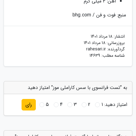
آهن: 4 میلی گرم
منبع: فوت و فن / bhg.com
انتشار:
18 مرداد 1401
بروزرسانی:
18 مرداد 1401
گردآورنده:
rahesari.ir
شناسه مطلب: 14639
به "تست فرانسوی با سس کاراملی موز" امتیاز دهید
امتیاز دهید:
1
2
3
4
5
رای