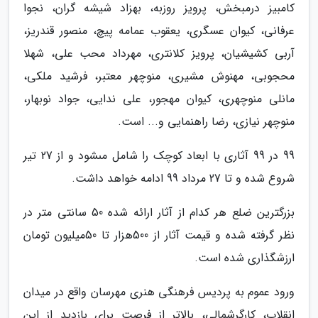
کامبیز درمبخش، پرویز روزبه، بهزاد شیشه گران، نجوا
عرفانى، کیوان عسگرى، یعقوب عمامه پیچ، منصور قندریز،
آربى کشیشیان، پرویز کلانترى، مهرداد محب على، شهلا
محجوبى، مهنوش مشیرى، منوچهر معتبر، فرشید ملکى،
مانلى منوچهرى، کیوان مهجور، على ندایى، جواد نوبهار،
منوچهر نیازى، رضا راهنمایی و... است.
99 در 99 آثارى با ابعاد کوچک را شامل مىشود و از 27 تیر
شروع شده و تا 27 مرداد 99 ادامه خواهد داشت.
بزرگترین ضلع هر کدام از آثار ارائه شده 50 سانتى متر در
نظر گرفته شده و قیمت آثار از 500هزار تا 50میلیون تومان
ارزشگذارى شده است.
ورود عموم به پردیس فرهنگی هنری مهرسان واقع در میدان
انقلاب، کارگرشمالی، بالاتر از فرصت براى بازدید از این