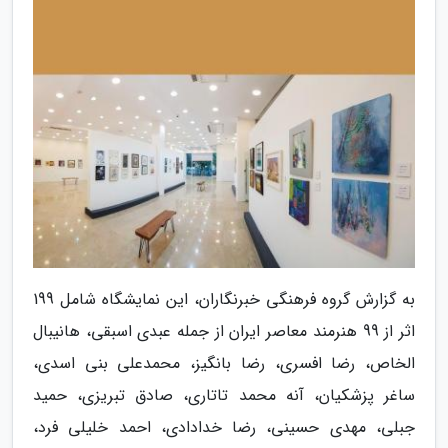
به گزارش گروه فرهنگی خبرنگاران، این نمایشگاه شامل 199
اثر از 99 هنرمند معاصر ایران از جمله عبدى اسبقى، هانیبال
الخاص، رضا افسرى، رضا بانگیز، محمدعلى بنى اسدى،
ساغر پزشکیان، آنه محمد تاتارى، صادق تبریزى، حمید
جبلى، مهدى حسینى، رضا خدادادى، احمد خلیلى فرد،